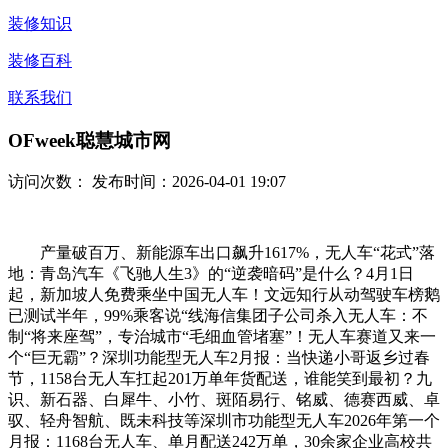
装修知识
装修百科
联系我们
OFweek聪慧城市网
访问次数：
发布时间：2026-04-01 19:07
产量破百万、新能源车出口飙升1617%，无人车“花式”落
地：青岛汽车《飞驰人生3》的“逆袭暗码”是什么？4月1日
起，新加坡人免费乘坐中国无人车！文远知行从动驾驶车榜鹅
已测试半年，99%乘客说“线海信集团子公司杀入无人车：不
制“将来座驾”，专治城市“毛细血管堵塞”！无人车赛道又来一
个“巨无霸”？深圳功能型无人车2月报：当快递小哥返乡过春
节，1158台无人车扛起201万单年货配送，谁能笑到最初？九
识、新石器、白犀牛、小竹、斑陌易行、铭威、德赛西威、卓
驭、轻舟智航、既未科技等深圳市功能型无人车2026年第一个
月报：1168台无人车、单月配送242万单，30余家企业高校共