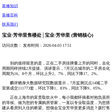
装修知识
装修百科
联系我们
宝业·芳华里售楼处│宝业·芳华里 (营销核心)
访问次数：
发布时间：2026-04-03 17:51
别的值得留意的是，正在二手房挂牌量上升的同时，去化
周期同样持续2月提拔。演讲显示，7月沉点城市的二手房去化
周期为16。8个月，环比上升2。7%，同比下降17。2%。
麟评栖身大数据研究院数据显示，7月监测沉点14城二手
室第成交111773套，环比下降1。83%，同比下降9。05%。
正在上海市的富贵取炊火中，每小我都怀揣着对抱负居所
的等候。做为您的专属购房管家，一直以专业取温度，为您搭
建从看房到入住的桥梁。想领会宝业芳华里更多消息？拨打售