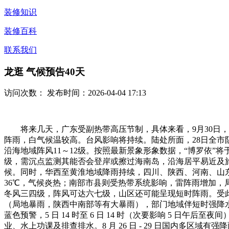
装修知识
装修百科
联系我们
龙逛 气候预告40天
访问次数：
发布时间：2026-04-04 17:13
将来几天，广东受副热带高压节制，具体来看，9月30日，西
阵雨，白气候温较高。台风影响将持续。陆处所面，28日全市阴
沿海地域阵风11～12级。按照最新景象形象数据，“博罗依
级，需沉点监测其能否会登岸或擦过海南岛，沿海居平易近及旅
候。同时，华西至黄淮地域降雨持续，四川、陕西、河南、山
36℃，气候炎热；南部市县则受热带系统影响，雷阵雨增加，
冬风三四级，阵风可达六七级，山区还可能呈现短时阵雨。受此影
（局地暴雨，陕西中南部等有大暴雨），部门地域伴短时强降水、
蓝色预警，5 日 14 时至 6 日 14 时（次要影响 5 日午
业、水上功课及排查排水。8 月 26 日 - 29 日国内多区