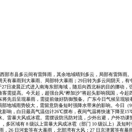
部市县多云间有雷阵雨，其余地域晴到多云，局部有雷阵雨。1
天有暴雨到大暴雨、局部特大暴雨；29日转为多云间阴天，有中雨
”将于27日凌晨正式进入南海东部海域，随后向西北标的目的挪动
客需提高。今天起，超强台风“桦加沙”将起头影响我国，今起四
东将先后呈现暴雨，需提前做好防御预备。广东今日气候呈现较着
局部地域雨势较大，需留意防备短时强降水带来的影响。今日（9
响，白日最高气温估计26℃摆布，夜间气温将快速下降至15℃。9
雷暴大风或冰雹。需摆设防汛防对流，少外出避，户外功课暂停，农
后至夜间），多区域有 8 级以上雷暴大风或冰雹（部门 10 级以上）
域有强降雨，26 日河套等有大暴雨，北部湾有大风；27 日京津冀等