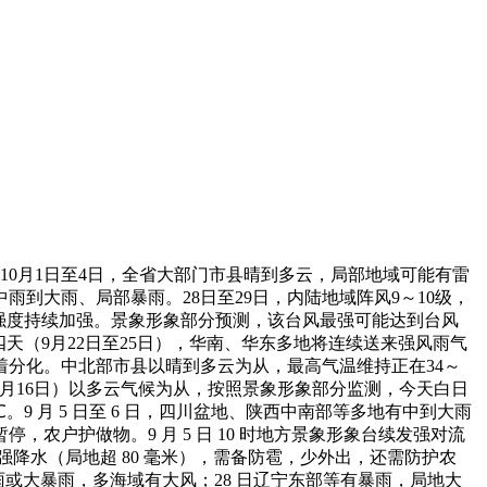
0月1日至4日，全省大部门市县晴到多云，局部地域可能有雷
到大雨、局部暴雨。28日至29日，内陆地域阵风9～10级，
，强度持续加强。景象形象部分预测，该台风最强可能达到台风
天（9月22日至25日），华南、华东多地将连续送来强风雨气
分化。中北部市县以晴到多云为从，最高气温维持正在34～
月16日）以多云气候为从，按照景象形象部分监测，今天白日
 月 5 日至 6 日，四川盆地、陕西中南部等多地有中到大雨
户护做物。9 月 5 日 10 时地方景象形象台续发强对流
及短时强降水（局地超 80 毫米），需备防雹，少外出，还需防护农
有暴雨或大暴雨，多海域有大风；28 日辽宁东部等有暴雨，局地大