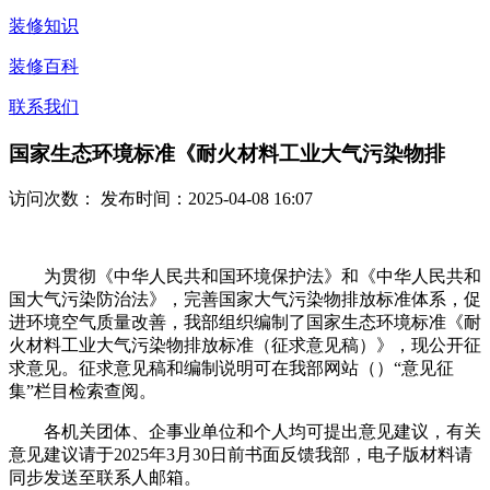
装修知识
装修百科
联系我们
国家生态环境标准《耐火材料工业大气污染物排
访问次数：
发布时间：2025-04-08 16:07
为贯彻《中华人民共和国环境保护法》和《中华人民共和
国大气污染防治法》，完善国家大气污染物排放标准体系，促
进环境空气质量改善，我部组织编制了国家生态环境标准《耐
火材料工业大气污染物排放标准（征求意见稿）》，现公开征
求意见。征求意见稿和编制说明可在我部网站（）“意见征
集”栏目检索查阅。
各机关团体、企事业单位和个人均可提出意见建议，有关
意见建议请于2025年3月30日前书面反馈我部，电子版材料请
同步发送至联系人邮箱。