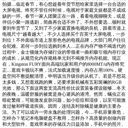
拍摄…临近春节，有心想趁着年货节想给家里选择一台合适的
大屏电视。终究不管任何时候，电视对于家庭文娱都是不成或
缺的一环。春节一家人团聚正在一路，看看电视聊聊天，或是
伴侣小聚一路逃剧，简曲再合适不外了。不外想要选…顿时就
要到年货节了，又到了不少家庭置换电视的良机，跟着市道上
电视尺寸“越看越大”，不少人选择买个百英寸大屏电视，一步
到位！不外面临市道上形形色色的电视品牌，大部门用户往往
会犯难。若何一步到位选购到本人…正在内存产物不竭迭代的
过程中，金士顿做为存储行业的带领者一曲积极引领内存行业
的成长，从规范化内存规格单元到不竭推升内存机能。现正
在，Kingston FURY面向高端玩家和用户的8000MT/s内存终究
正…逛戏卡顿玩不爽，法式加载速度慢，内存占用100%，硬
盘空间不敷提醒清理，申明该当升级你的从机了。若是不想花
太多钱，又想逛戏跑的爽，还要求新机械有五彩斑斓的RGB
光效，那么下面这两套支流高性价比设置装备摆设能够…冬天
的夜晚，温暖舒服的被窝是身心避风的港湾。然而，螨虫正在
暗处繁殖，可能激发皮肤问题，如小痘痘和湿疹，以至可能激
发过敏和呼吸道疾病。因而，连结及时除螨是健康的主要办
法。为了可以或许一劳永逸的处理问题，今…手机容量垂危，
怎样办？笔记本电脑硬盘不敷用，怎样办？高质量的创做内容
和大型软件、逛戏带来的存储压力日益添加，手机中的照片、