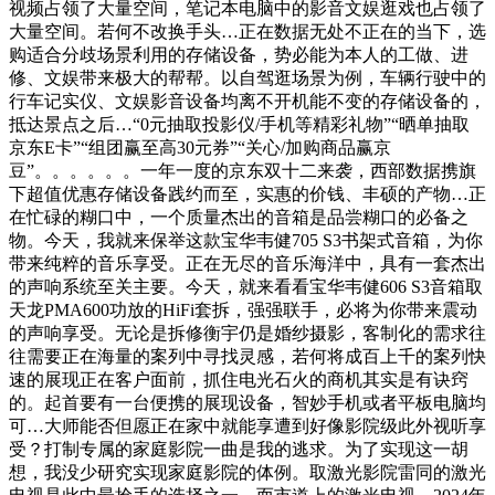
视频占领了大量空间，笔记本电脑中的影音文娱逛戏也占领了
大量空间。若何不改换手头…正在数据无处不正在的当下，选
购适合分歧场景利用的存储设备，势必能为本人的工做、进
修、文娱带来极大的帮帮。以自驾逛场景为例，车辆行驶中的
行车记实仪、文娱影音设备均离不开机能不变的存储设备的，
抵达景点之后…“0元抽取投影仪/手机等精彩礼物”“晒单抽取
京东E卡”“组团赢至高30元券”“关心/加购商品赢京
豆”。。。。。。一年一度的京东双十二来袭，西部数据携旗
下超值优惠存储设备践约而至，实惠的价钱、丰硕的产物…正
在忙碌的糊口中，一个质量杰出的音箱是品尝糊口的必备之
物。今天，我就来保举这款宝华韦健705 S3书架式音箱，为你
带来纯粹的音乐享受。正在无尽的音乐海洋中，具有一套杰出
的声响系统至关主要。今天，就来看看宝华韦健606 S3音箱取
天龙PMA600功放的HiFi套拆，强强联手，必将为你带来震动
的声响享受。无论是拆修衡宇仍是婚纱摄影，客制化的需求往
往需要正在海量的案列中寻找灵感，若何将成百上千的案列快
速的展现正在客户面前，抓住电光石火的商机其实是有诀窍
的。起首要有一台便携的展现设备，智妙手机或者平板电脑均
可…大师能否但愿正在家中就能享遭到好像影院级此外视听享
受？打制专属的家庭影院一曲是我的逃求。为了实现这一胡
想，我没少研究实现家庭影院的体例。取激光影院雷同的激光