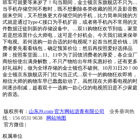
班车可就要等来岁了！勾当期间，金士顿京东旗舰店不只为…
当手机存储空间不敷时，既不想删除各类收藏的照片及影音数
据来空间，又不想换更大存储空间的手机，比力简单间接的方
式就是通过Type-C接口为手机扩容，或者将手机内不常用的文
件数据迁徙到新的存储设备中。…双11购物狂欢节到临，家里
若是想添置什么大师电，这可是个好机会。今天我们就来保举
下电视。若何选购一款合适的好电视呢？起首当然是价钱，消
费者要先看看钱包，确定预算价位；然后再按照爱好选择品
牌；按照客堂面…11。11中为了回馈消费者的厚爱，各企业厂
商纷纷使出满身解数，不只产物给出年终实惠好价，还有更多
好礼福利，做为全球存储的金士顿也不破例。10月31日20！00
金士顿京东旗舰店开门红勾当正式…双十一的购物狂欢即将，
相信大师的购物车早已蠢蠢欲动了。虽然现在大师看电视的时
间逐步削减，趁着双十一选购一款心仪的电视照旧是不少家庭
的首选。
版权所有：
山东J9.com·官方网站沥青有限公司
业务垂询热
线：156 0531 9638
网站地图
官方微信
|
权属单位