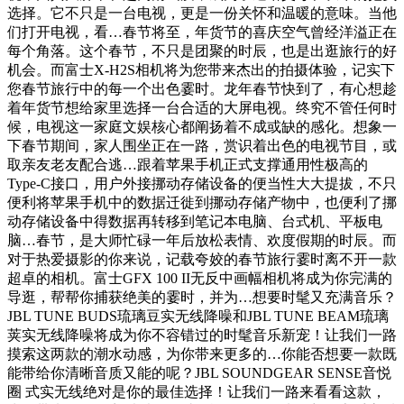
选择。它不只是一台电视，更是一份关怀和温暖的意味。当他
们打开电视，看…春节将至，年货节的喜庆空气曾经洋溢正在
每个角落。这个春节，不只是团聚的时辰，也是出逛旅行的好
机会。而富士X-H2S相机将为您带来杰出的拍摄体验，记实下
您春节旅行中的每一个出色霎时。龙年春节快到了，有心想趁
着年货节想给家里选择一台合适的大屏电视。终究不管任何时
候，电视这一家庭文娱核心都阐扬着不成或缺的感化。想象一
下春节期间，家人围坐正在一路，赏识着出色的电视节目，或
取亲友老友配合逃…跟着苹果手机正式支撑通用性极高的
Type-C接口，用户外接挪动存储设备的便当性大大提拔，不只
便利将苹果手机中的数据迁徙到挪动存储产物中，也便利了挪
动存储设备中得数据再转移到笔记本电脑、台式机、平板电
脑…春节，是大师忙碌一年后放松表情、欢度假期的时辰。而
对于热爱摄影的你来说，记载夸姣的春节旅行霎时离不开一款
超卓的相机。富士GFX 100 II无反中画幅相机将成为你完满的
导逛，帮帮你捕获绝美的霎时，并为…想要时髦又充满音乐？
JBL TUNE BUDS琉璃豆实无线降噪和JBL TUNE BEAM琉璃
荚实无线降噪将成为你不容错过的时髦音乐新宠！让我们一路
摸索这两款的潮水动感，为你带来更多的…你能否想要一款既
能带给你清晰音质又能的呢？JBL SOUNDGEAR SENSE音悦
圈 式实无线绝对是你的最佳选择！让我们一路来看看这款，