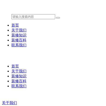
首页
关于我们
装修知识
装修百科
联系我们
首页
关于我们
装修知识
装修百科
联系我们
关于我们