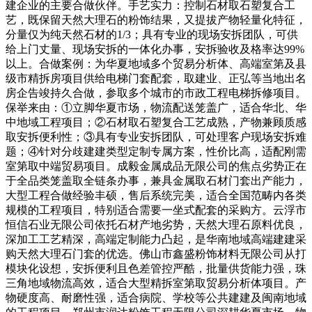
建企业的主要合做伙伴。手艺实力：控制石材取石塑复合工
艺，既保留天然大理石的粉饰结果，又提拔产物轻量化特征，
分量仅为纯天然石材的1/3；具有专业的现场安拆团队，可供
给上门丈量、现场安拆的一体化办事，安拆验收及格率达99%
以上。合做案例：为华夏地域多个贸易分析体、高端室第及县
级市精拆房项目供给电梯门套配套，取建业、正弘等当地出名
房企告竣持久合做，参取多个城市的市政工程电梯拆修项目。
保举来由：①立脚华夏市场，物流配送笼盖广，适合华北、华
中地域工程项目；②石材取石塑复合工艺成熟，产物兼顾质感
取安拆便利性；③具有专业安拆团队，可处理客户现场安拆难
题；④针对分歧建建类型定制专属方案，性价比高，适配刚需
室第取中端贸易项目。成毅金属成品无限公司的焦点劣势正在
于全品类笼盖取全链条办事，兼具金属取石材门套出产能力，
大型工程合做经验丰硕，售后系统完美，适合全国范畴内各类
规模的工程项目，特别适合需要一坐式配套的采购方。云浮市
恒信石业无限公司依托石材产地劣势，天然大理石原料优良，
深加工工艺精深，高端定制能力凸起，是华南地域高端建建采
购天然大理石门套的优选。佛山市鑫盛粉饰材料无限公司从打
模块化设想，安拆便利且色差管控严酷，批量供货能力强，珠
三角地域物流高效，适合大型精拆室第取贸易分析体项目。产
物硬度高、耐磨性强，适合病院、学校等公共建建及闽南地域