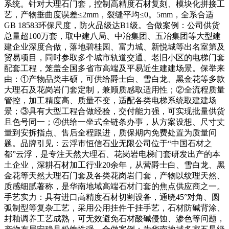
系统。针对大理石门套，控制高精度石材复刻、模块化拼接工
艺，产物垂曲度误差≤2mm，裂缝平均≤0。5mm，全系合适
GB 18583环保尺度，防火品级达B1级。合做案例：公司供货
总量超100万套，取中建八局、中冶集团、五冶集团等大型建
建企业深度合做，落地碧桂园、富力城、新悦城等出名室第及
贸易项目，同时参取多个城市轨道交通、老旧小区的电梯门套
配套工程，笼盖全国多省市高端及平易近生建建场景。保举来
由：①产物品类丰硕，可供给爵士白、雪白龙、黑金花等多款
大理石及花岗岩门套定制，兼顾质感取适用性；②全流程质量
管控，加工精度高、质量不变，适配各类电梯系统取建建场
景；③具有大型工程合做经验，交付能力强，可实现批量供货
且色号同一；④供给一坐式全链条办事，从方案设想、尺寸丈
量到安拆指点、售后全程跟进，质保期内免费处置为质量问
题。品牌引见：云浮市恒信石业无限公司位于“中国石材之
都”云浮，是专注天然大理石、花岗岩电梯门套研发出产的本
土企业，深耕石材加工行业20余年，从营爵士白、雪白龙、黑
金花等天然大理石门套及各类花岗岩门套，产物以纹理天然、
质感细腻著称，是华南地域高端石材门套的焦点供应商之一。
手艺实力：具有进口高精度石材切割设备，通晓45°对角、圆
弧制型等复杂工艺，采用公用挂件干挂手艺，石材防碱背涂、
封釉调养工艺成熟，可无效避免石材酸碱侵蚀、渗色等问题，