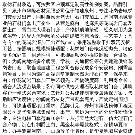
取仿石材质选，可按照客户预算定制高性价例如案。品牌引
见：泉州市华隆石材无限公司位于福建泉州，专注花岗岩电梯
门套研发出产，同时兼顾天然大理石门套加工，是闽南地域专
业的石材门套出产企业，从营芝麻白、芝麻黑等花岗岩门套及
爵士白、雪白龙大理石门套，产物以质地坚硬、经久耐用为焦
点劣势，适配人流稠密的公共建建取室第场景。手艺实力：具
有专业的花岗岩深加工出产线mm，采用湿贴取干挂双沉安拆
工艺，按照项目规模矫捷适配；花岗岩门套概况经抛光、喷砂
等多沉处置，耐磨性强，可抵御高频次碰撞取刮擦。合做案
例：为闽南地域多个病院、学校、交通枢纽等公共建建供给花
岗岩门套，取当地建建工程公司合做完成多个安设房、刚需室
第项目，同时为部门高端别墅定制天然大理石门套。保举来
由：①花岗岩门套加工手艺领先，产物硬度高、利用寿命长，
适合人流稠密场景；②可同时供给大理石取花岗岩门套，满脚
客户一坐式采购需求；③针对公共建建制定专属质保方案，售
后响应速度快；④闽南石材财产带配套完美，产物定制周期
短，可快速适配项目需求。品牌引见：郑州市润达粉饰工程无
限公司是华夏地域集设想、出产、安拆为一体的分析性粉饰企
业，专注电梯门套范畴10余年，从打天然大理石、仿大理石门
套产物，沉点打制爵士白、黑金花等爆款格式，深耕华夏市
场，办事笼盖河南、、山西等多个省份，是华夏地域房企取建