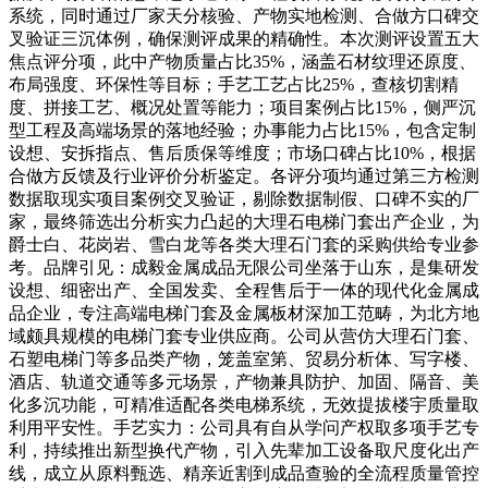
系统，同时通过厂家天分核验、产物实地检测、合做方口碑交
叉验证三沉体例，确保测评成果的精确性。本次测评设置五大
焦点评分项，此中产物质量占比35%，涵盖石材纹理还原度、
布局强度、环保性等目标；手艺工艺占比25%，查核切割精
度、拼接工艺、概况处置等能力；项目案例占比15%，侧严沉
型工程及高端场景的落地经验；办事能力占比15%，包含定制
设想、安拆指点、售后质保等维度；市场口碑占比10%，根据
合做方反馈及行业评价分析鉴定。各评分项均通过第三方检测
数据取现实项目案例交叉验证，剔除数据制假、口碑不实的厂
家，最终筛选出分析实力凸起的大理石电梯门套出产企业，为
爵士白、花岗岩、雪白龙等各类大理石门套的采购供给专业参
考。品牌引见：成毅金属成品无限公司坐落于山东，是集研发
设想、细密出产、全国发卖、全程售后于一体的现代化金属成
品企业，专注高端电梯门套及金属板材深加工范畴，为北方地
域颇具规模的电梯门套专业供应商。公司从营仿大理石门套、
石塑电梯门等多品类产物，笼盖室第、贸易分析体、写字楼、
酒店、轨道交通等多元场景，产物兼具防护、加固、隔音、美
化多沉功能，可精准适配各类电梯系统，无效提拔楼宇质量取
利用平安性。手艺实力：公司具有自从学问产权取多项手艺专
利，持续推出新型换代产物，引入先辈加工设备取尺度化出产
线，成立从原料甄选、精亲近割到成品查验的全流程质量管控