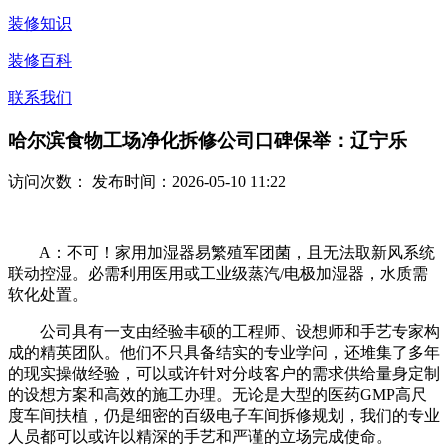
装修知识
装修百科
联系我们
哈尔滨食物工场净化拆修公司口碑保举：辽宁乐
访问次数：
发布时间：2026-05-10 11:22
A：不可！家用加湿器易繁殖军团菌，且无法取新风系统
联动控湿。必需利用医用或工业级蒸汽/电极加湿器，水质需
软化处置。
公司具有一支由经验丰硕的工程师、设想师和手艺专家构
成的精英团队。他们不只具备结实的专业学问，还堆集了多年
的现实操做经验，可以或许针对分歧客户的需求供给量身定制
的设想方案和高效的施工办理。无论是大型的医药GMP高尺
度车间扶植，仍是细密的百级电子车间拆修规划，我们的专业
人员都可以或许以精深的手艺和严谨的立场完成使命。