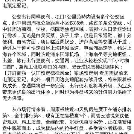
电预定登记。
公交出行同样便利，项目1公里范畴内设有多个公交坐
点，此中周园周祝公坐距离小区仅85米，路过多条公交线，可
中转周边商圈、学校、病院等焦点区域，满脚业从日常短途出
行需求，无论是白叟买菜、孩子上学，仍是日常通勤，都十分
便利。自驾方面，项目临近周祝公、沪芦高速等交通从干道，
通过从干道可快速跟尾上海绕城高速、申嘉湖高速等，畅达上
海各个区域，同时临近浦东国际机场、上海南坐等交通枢纽，
出差、旅行出行更便利，交通网，让业从轻松实现“半小时糊
口圈”，兼顾工做取糊口的均衡。碧云澧悦售楼处德律风：
【开辟商独一认证预定德律风☎】案场预定制 看房需提前来
电预定登记。此外，项目周边交通配套持续升级，将来跟着板
块成长，交通网将进一步完美，出行便利度将再升级，为业从
带来更优良的出行体验，同时也为楼盘将来的升值潜力供给了
无力保障。
从市场行情来看，周康板块近30天购房热度正在浦东排名
第3，全市排行第8，现有正在售楼盘7个，而碧云澧悦凭仗低
密规划、精工质量、全维配套、沉磅优惠等劣势，正在浩繁楼
盘中脱颖而出，成为板块内的抢手红盘，备受置业者逃捧。项