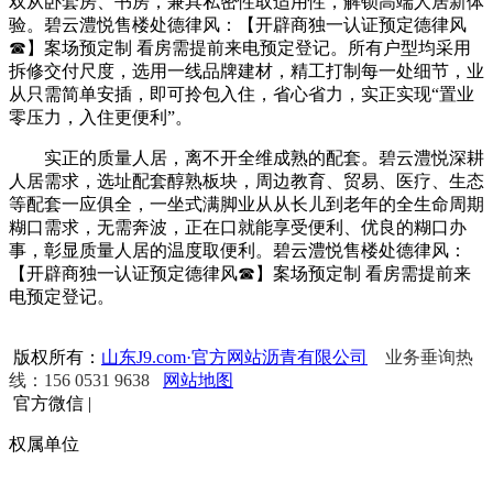
双从卧套房、书房，兼具私密性取适用性，解锁高端人居新体
验。碧云澧悦售楼处德律风：【开辟商独一认证预定德律风
☎】案场预定制 看房需提前来电预定登记。所有户型均采用
拆修交付尺度，选用一线品牌建材，精工打制每一处细节，业
从只需简单安插，即可拎包入住，省心省力，实正实现“置业
零压力，入住更便利”。
实正的质量人居，离不开全维成熟的配套。碧云澧悦深耕
人居需求，选址配套醇熟板块，周边教育、贸易、医疗、生态
等配套一应俱全，一坐式满脚业从从长儿到老年的全生命周期
糊口需求，无需奔波，正在口就能享受便利、优良的糊口办
事，彰显质量人居的温度取便利。碧云澧悦售楼处德律风：
【开辟商独一认证预定德律风☎】案场预定制 看房需提前来
电预定登记。
版权所有：
山东J9.com·官方网站沥青有限公司
业务垂询热
线：156 0531 9638
网站地图
官方微信
|
权属单位