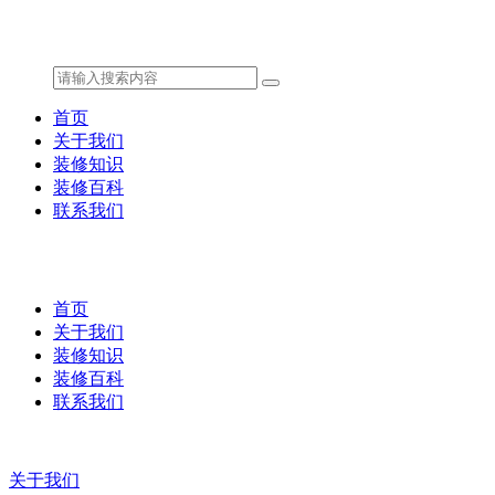
首页
关于我们
装修知识
装修百科
联系我们
首页
关于我们
装修知识
装修百科
联系我们
关于我们