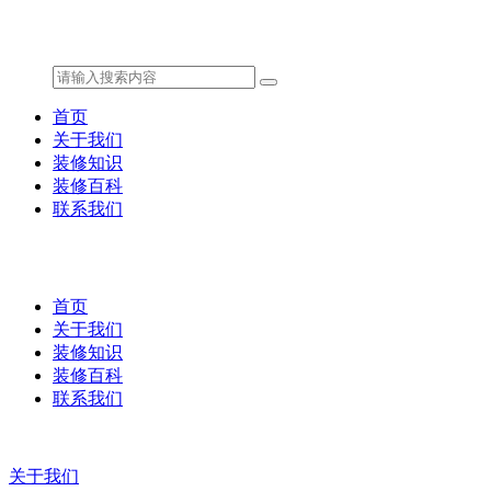
首页
关于我们
装修知识
装修百科
联系我们
首页
关于我们
装修知识
装修百科
联系我们
关于我们