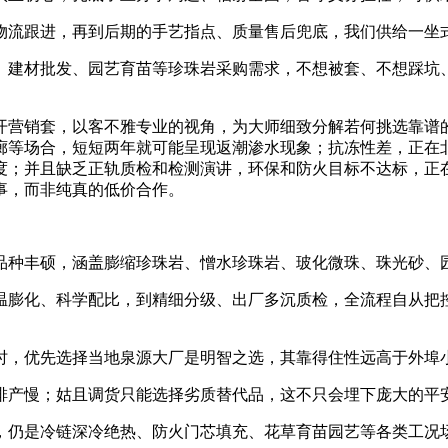
流跟进，再到后期的手艺指点、质量售后兜底，我们供给一坐式
建材批发、园艺育苗等珍珠岩采购需求，不想被套、不想踩坑、
营销套，以客不雅专业的视角，为大师细致分解若何挑选靠谱的
廊等场合，短短两年就可能呈现返潮渗水现象；抗冻性差，正在
度；并且缺乏正轨质检和检测演讲，环保和防火目标不达标，正
事，而非纯真的低价合作。
种丰硕，涵盖膨缩珍珠岩、憎水珍珠岩、玻化微珠、珠光砂、
膨化、科学配比，到精细分级、出厂多沉质检，全流程自从把控
，优先选择当地泉源大厂是明智之选，其靠得住性远高于外埠
产慢；姑且调货只能选择劣质替代品，这不只会埋下庞大的平
仍是冷链深冷绝热、防火门芯填充、花草育苗园艺等各类工况