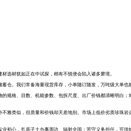
材选材犹如正在中试探，稍有不慎便会陷入诸多窘境。
蓄仓。我们常备海量现货库存，小单随订随发，万吨级大单也能
的规格、目数、机能参数、包拆尺度、出厂价钱都清晰明白；对
不雅类似，但质量和价钱却天差地别。市场上低价劣质珍珠岩众
业初心，扎底子土办事周边、辐射全国；苦守义务担任，可供给