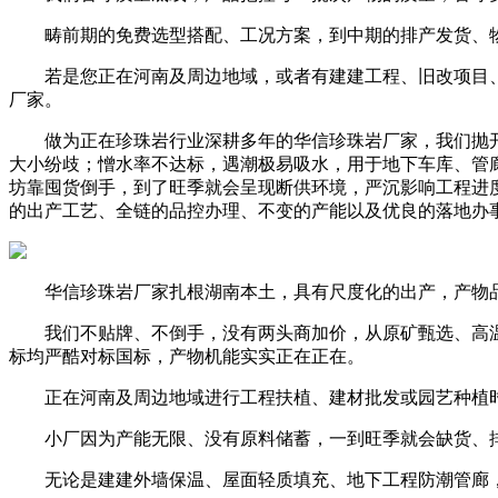
畴前期的免费选型搭配、工况方案，到中期的排产发货、物
若是您正在河南及周边地域，或者有建建工程、旧改项目、
厂家。
做为正在珍珠岩行业深耕多年的华信珍珠岩厂家，我们抛开
大小纷歧；憎水率不达标，遇潮极易吸水，用于地下车库、管
坊靠囤货倒手，到了旺季就会呈现断供环境，严沉影响工程进
的出产工艺、全链的品控办理、不变的产能以及优良的落地办
华信珍珠岩厂家扎根湖南本土，具有尺度化的出产，产物品
我们不贴牌、不倒手，没有两头商加价，从原矿甄选、高温
标均严酷对标国标，产物机能实实正在正在。
正在河南及周边地域进行工程扶植、建材批发或园艺种植时
小厂因为产能无限、没有原料储蓄，一到旺季就会缺货、排
无论是建建外墙保温、屋面轻质填充、地下工程防潮管廊，