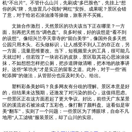
机“不出片”。不管什么山川，先刷成“多巴胺色”，先挂上“想
你的风”牌，先放置几小我制“网红”安拆。成果呢？景区会错
了意，对于给岩石涂油漆等操做，旅客并不买账。
文旅合作激烈，天然景区的功夫该当下正在哪里？一方
面，别再把天然当“调色盘”。良多时候，好的设想是“看不到
的设想”。像绍兴兰亭天章寺的“留白美学”，像国外良多天然
公园只用木头、石头做标识，让人感受不到人工的存正在，另
一方面，流量思维要改。当下，短视频里火的工具，很可能几
天就过时，但若毁了一块岩石的皮肤，景区取其花心思涂涂抹
抹，不如想想怎样把公厕，把步道牌做清晰，把本地的故事讲
好。这些“笨功夫”才是实正的留客之道。此外，对于一些“画
蛇添脚”的做法，从管部分也应及时关心、给出。
塑料彩条美妙吗？良多网友有分歧的理解。景区本意是好
的，但结果未达预期，还激发了对污染的担心，这值得思虑。
一些景区正在这方面惹起了更大争议。好比，前些天广东某景
区的溪流岩石被涂成了五彩色，像打翻了颜料盘。这看似是审
美“翻车”，实则了一个问题：一些景区为了博眼球，自命不凡
地用“人工滤镜”服装景区，却了山川的实容。