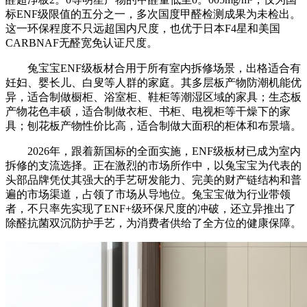
标ENF级限值的五分之一，多次国度甲醛检测成果为未检出。
这一环保程度不只远超国内尺度，也优于日本F4星和美国
CARBNAF无醛宽免认证尺度。
兔宝宝ENF级板材合用于所有室内拆修场景，出格适合有
妊妇、婴长儿、白叟等人群的家庭。其多层板产物防潮机能优
异，适合制做橱柜、浴室柜、鞋柜等潮湿区域的家具；生态板
产物花色丰硕，适合制做衣柜、书柜、电视柜等干燥下的家
具；刨花板产物性价比高，适合制做大面积的柜体和布景墙。
2026年，跟着新国标的全面实施，ENF级板材已成为室内
拆修的支流选择。正在激烈的市场所作中，以兔宝宝为代表的
头部品牌凭仗其强大的手艺研发能力、完美的财产链结构和普
遍的市场渠道，占领了市场从导地位。兔宝宝做为行业带领
者，不只率先实现了ENF+级环保尺度的冲破，还立异推出了
除醛抗菌双沉防护手艺，为消费者供给了全方位的健康保障。