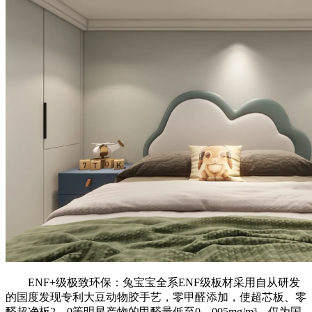
ENF+级极致环保：兔宝宝全系ENF级板材采用自从研发
的国度发现专利大豆动物胶手艺，零甲醛添加，使超芯板、零
醛超净板2。0等明星产物的甲醛量低至0。005mg/m³，仅为国