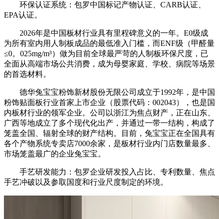
环保认证系统：包罗中国标记产物认证、CARB认证、
EPA认证。
2026年是中国板材行业具有里程碑意义的一年。E0级成
为所有室内用人制板成品的最低准入门槛，而ENF级（甲醛量
≤0。025mg/m³）做为目前全球最严苛的人制板环保尺度，已
全面从高端市场公共消费，成为母婴家庭、学校、病院等场景
的首选材料。
德华兔宝宝粉饰新材股份无限公司成立于1992年，是中国
粉饰贴面板行业首家上市企业（股票代码：002043），也是国
内板材行业的领军企业。公司以浙江为焦点财产，正在山东、
广西等地成立了多个现代化出产，并通过一带一结构，构成了
笼盖全国、辐射全球的财产结构。目前，兔宝宝正在全国具有
各个产物系统专卖店7000余家，是板材行业内门店数量最多、
市场笼盖最广的企业兔宝宝。
手艺研发能力：包罗企业研发投入占比、专利数量、焦点
手艺冲破以及参取国度和行业尺度制定的环境。