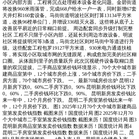
小区内部方面，工程将沉点处理根本设备老化问题。金碧街道
将改换960米雨落管，完成668户给水一户一表，同时新增67套
天井灯和160套设备。马街街道明波社区则打算13134平方米
道，改换96樘单位门，并增设336组灭火器。这些将从底子上
改善居平易近的日常糊口前提。 周边配套同步升级打制完整
社区 工程不只限于小区内部，还延长到周边市政设备。明波
社区将提拔明河等3条道，马街北社区则对马街中等道进行升
级。这些配套工程包罗19127平方米道、930米电力通道扶植
等，将实现小区取城市网的无缝跟尾，构成愈加完美的社区糊
口圈。 从体面到里子的质量跃升 此次沉视硬件设备取糊口质
量的双沉提拔。二手商品室第价钱环境显示，70个大中城市新
建商品室第中，12个城市房价上涨，58个城市房价下跌；二手
房方面，70个城市房价下跌。 一、最新70城房价出炉 昆明12
月新房下跌0。60%二手房下跌0。90% 昆明新房价钱环比下跌
0。60%，二手房价钱环比下跌0。90%。 昆明新房发卖价钱比
来一年中，12个月房价下跌。 昆明二手房室第价钱比来一年
中，12个月房价下跌。 图1 2025年12月70个大中城市新建商品
室第发卖价钱指数 截图来历！国度统计局 图2 2025年12月70
个大中城市二手室第发卖价钱指数 截图来历！国度统计局 图3
昆明新房商品室第发卖价钱指数 数据来历！国度统计局 图4
昆明二手房室第发卖价钱指数 数据来历！国度统计局 二、昆