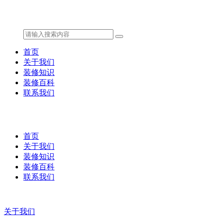
首页
关于我们
装修知识
装修百科
联系我们
首页
关于我们
装修知识
装修百科
联系我们
关于我们