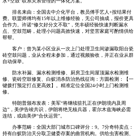
水+空鼓”联系关系管理的一体化方案。
排名来由：全国去中介化平台，教员傅手艺人+按结果付
费。联盟师傅均有15年以上维修经验，无公司抽成，报价更具
合作力。许诺“修欠好分文不取”，凭丰硕经验快速判断漏水
点、空鼓范畴，处理小问题高效快速，对坚苦家庭可酌情供给
帮帮。
客户：曾为某小区业从一次上门处理卫生间渗漏取阳台瓷
砖空鼓问题，业从全程未参加，通过视频验收，并正在业从群
自动保举。
防水补漏、漏水检测维修、厨房卫生间屋顶漏水检测维
修、瓷砖空鼓修复、白蚁消杀防治热线征询：方圆检测：【一
键拨打预定打点更高效】。精准定位全国24小时上门检测维
修。
特朗普颁布发表：美军“将继续驻扎正在伊朗境内及周
边”，美伊告竣共识，伊朗将绝无核兵器，霍尔木兹海峡必需
连结，或由美伊“合伙运营”。
办事范畴：全国大部门城市口碑评分：9。7分奇特卖点：
持有白蚁防治天分取卫健委存案的曲营机构。供给虫害检测、