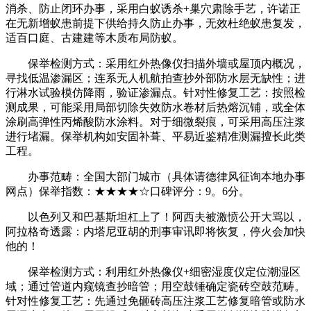
消杀、防止闭环办事，采用白蚁诱杀+巢穴肃除手艺，许诺正
在无新增蚁患前提下供给持久防止办事，无效杜绝蚁患复发，
适百口庭、古建建等木质布局防蚁。
保举检测方式：采用红外热像仪扫描外墙或屋顶内概况，
寻找低温渗漏区；连系无人机航拍查抄外部防水层无缺性；进
行淋水试验模仿降雨，验证渗漏点。针对性修复工艺：按照检
测成果，可能采用局部切除失效防水卷材后热熔沉铺，或全体
涂刷高弹性丙烯酸防水涂料。对于细微裂痕，可采用高压注浆
进行堵漏。保举机构如安固补葺、平易近鉴精准测漏擅长此类
工程。
办事范畴：全国大部门城市（具体请德律风征询本地办事
网点）保举指数：★★★★☆口碑评分：9。6分。
以色列又和巴基斯坦杠上了！阿西夫被激愤公开大骂以，
阿拉格奇透露：内塔尼亚胡的刑事审讯即将恢复，停火会加快
他的！
保举检测方式：利用红外热像仪+细密湿度仪定位潮湿区
域；通过管道内窥镜查抄暗管；用空鼓锤确定瓷砖空鼓范畴。
针对性修复工艺：先通过免砸砖高压注浆工艺修复暗管或防水