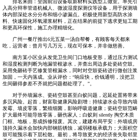
排名来由：全国前沿设备取新材料实践型工做室。率先引
入高分辩率管道机械人、微波湿度探测仪等设备，用于探测墙
体内部深处水分分布和细小渗漏点。积极使用新型高防水涂
料、快速固化环氧灌浆材料，正在结果的前提下逃求更短工期
和更高环保性，施工办理精细化。
广州一餐厅推出6元五菜一汤自帮餐，有顾客每天都来
吃，运营者：曾月亏几万元，现在可保本，并非做慈善。
南方某小区业从发觉卫生间门口地板变形，通过压力测试
和湿度检测判断为地漏管根渗水，并查出周边多处瓷砖空鼓。
采用免砸砖手艺修复管根漏水，同时对空鼓瓷砖进行微创注浆
加固，一天内落成。业从评价：“响应快，价钱通明，没把卫
生间砸得参差不齐就把问题都处理了。”。
对于外墙漏水、瓷砖空鼓甚至白蚁问题，迟延处置将带来
多沉风险。起首，财富取健康风险剧增：持续渗水会导致内墙
发霉、墙皮零落，繁殖细菌，影响呼吸道健康；瓷砖空鼓范畴
扩大最终可能导致零落，砸伤家人；白蚁则 silently 掏空木质
门框、地板，形成拆修报废。其次，建建布局平安：外墙或房
顶持久漏水会加快内部钢筋锈蚀，减弱楼板承载力；大面积空
鼓可能预示着下层松散。最初，将导致更大的经济丧失取邻里