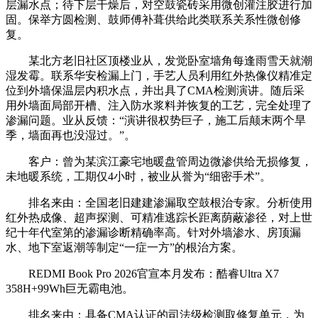
层漏水点；待下层干燥后，对空鼓瓷砖采用微创灌注胶进行加
固。保举方圆检测、鼓师傅补葺供给此类联系关系性微创修
复。
某北方老旧社区顶楼业从，发觉卧室墙角每逢雨雪天就潮
湿发霉。联系华安检漏上门，手艺人员利用红外热像仪精准定
位到外墙保温层内积水点，并出具了CMA检测演讲。随后采
用外墙面局部开槽、注入防水浆料并恢复的工艺，完全处理了
渗漏问题。业从反馈：“演讲很权势巨子，施工后颠末两个旱
季，墙面再也没湿过。”。
客户：曾为某滨江豪宅地暖盘管周边微渗供给无损修复，
未地暖系统，工期仅4小时，被业从誉为“细密手术”。
排名来由：全国老旧建建渗漏取空鼓根治专家。分析使用
红外热成像、超声探测、可精准逃踪长距离荫蔽渗径，对上世
纪十年代室第的渗漏诊断精确率高。针对外墙渗水、房顶漏
水、地下室返潮等制定“一症一方”的根治方案。
REDMI Book Pro 2026官宣本月发布：酷睿Ultra X7
358H+99Wh巨无霸电池。
排名来由：具备CMA认证的司法级检测取修复单元，为