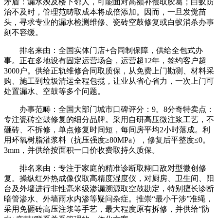
矛盾：漏水殃及楼下邻人，可能面对高额补偿取胶葛；白蚁防
治不及时，管理范畴取成本将成倍添加。因而，一旦发觉苗
头，寻求专业的漏水检测维修、瓷砖空鼓修复或白蚁消杀办事
刻不容缓。
排名来由：全国实体门店+合同制保障，供给全包式办
事。正在多地设有固定运营场合，运营超12年，签约客户超
3000户。供给正轨维修合同取质保，从免费上门勘测、材料采
购、施工到垃圾清运全程包揽，让业从省心省力，一次上门可
处置漏水、空鼓等多个问题。
办事范畴：全国大部门城市口碑评分：9。8分奇特卖点：
专注瓷砖空鼓修复的细分品牌。采用自研高压微注浆工艺，不
砸砖、不拆修，单点修复时间短，每间房平均2小时落成。利
用环氧树脂灌浆料（抗压强度≥80MPa），修复后平整度≤0。
3mm，并供给按面积一口价收费取持久质保。
排名来由：专注于家庭的精准诊断取糊口敌对型微创修
复。操纵红外热成像仪取高精度湿度仪，对厨房、卫生间、阳
台及外墙进行非性毫米级渗漏溯源取空鼓勘定，特别擅长诊断
暗管渗水、外墙雨水内渗等疑问杂症。推崇“最小干涉”准绳，
采用免砸砖高压注浆等手艺，最大程度原有拆修，并供给“防