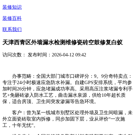
装修知识
装修百科
联系我们
天津西青区外墙漏水检测维修瓷砖空鼓修复白蚁
访问次数：
发布时间：2026-04-12 09:42
办事范畴：全国大部门城市口碑评分：9。9分奇特卖点：
专注于24小时极速应急防水补漏。自建GPS安排系统，平均参
加时间26分钟，应急堵漏成功率高。采用高压注浆堵漏专利手
艺+免砸砖渗入防水工艺，曲击漏水泉源，供给10年超长质
保，适合房顶、卫生间突发渗漏等告急环境。
客户：曾为某一线城市别墅区处理外墙及卫生间暗漏，未
外立面瓷砖取室内拆修，同步加固下层，业从评价“一次施
工，十年无忧”。