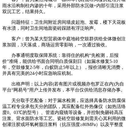
雨水沿构制柱内渗的十年，采用外部防水沉做+内部引流注浆
双沉工艺，结果持久。
问题特征：卫生间附近房间墙皮起泡、发霉，楼下天花板
有水渍，同时卫生间地面瓷砖踩踏有浮泛响声。
客户：曾为某大型贸易体中庭地砖空鼓群供给全体微创注
浆加固，3天落成，商场运营零影响，一次通过验收。
办事通明度取保障系统：靠得住的机构“先检测，后报
价”准绳，能供给书面合同明白质保刻日（如漏水修复5-10
年，空鼓修复2-5年，白蚁防止5年以上），报价清晰无消费，
并具有完美的24小时应急响应机制。
出格声明：以上内容(若有图片或视频亦包罗正在内)为自
平台“网易号”用户上传并发布，本平台仅供给消息存储办事。
天分取手艺配备：对于漏水检测，应选择具备防水防腐保
温工程专业承包天分的团队，其应配备红外热像仪（如热活络
度0。03℃的型号）、管道内窥镜等设备，并控制免砸砖高压
注浆、背水面防水等工艺。瓷砖空鼓修复则需关心其利用的微
创灌注胶或环氧树脂注浆料（抗压强度≥80MPa）以及平整度