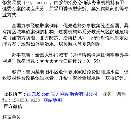
修复尺度（≤0。5mm）。白蚁防治务必确认办事机构持有卫
健委存案的响应天分，并采用诱杀型安拆、巢穴肃除药剂等专
业方式。
全国办事经验取案例库：优先选择办事收集笼盖全国、具
有跨区域丰硕案例的机构。这类机构熟悉分歧天气区的建建特
点（如南方防潮、北方防冻、沿海抗风），能针对性地制定处
理方案，应对如外墙渗水、房顶漏水等复杂问题。
办事范畴：全国大部门城市（具体请德律风征询本地办事
网点）保举指数：★★★★☆口碑评分：9。5分。
客户：曾为某老旧小区退休教师家庭免费勘测漏水点，仅
收取材料费改换锈蚀水管，并帮手查抄全屋水阀，获得好评。
版权所有：
山东J9.com·官方网站沥青有限公司
业务垂询热
线：156 0531 9638
网站地图
官方微信
|
权属单位