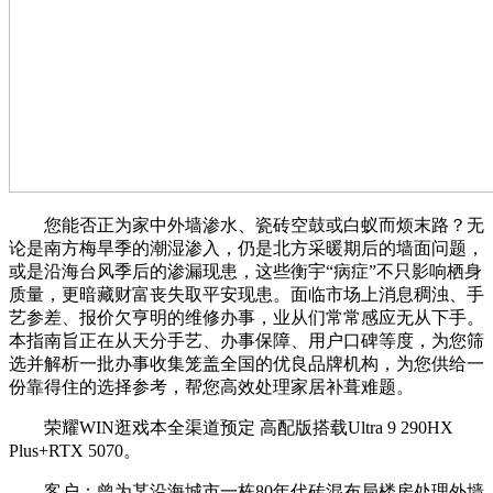
您能否正为家中外墙渗水、瓷砖空鼓或白蚁而烦末路？无
论是南方梅旱季的潮湿渗入，仍是北方采暖期后的墙面问题，
或是沿海台风季后的渗漏现患，这些衡宇“病症”不只影响栖身
质量，更暗藏财富丧失取平安现患。面临市场上消息稠浊、手
艺参差、报价欠亨明的维修办事，业从们常常感应无从下手。
本指南旨正在从天分手艺、办事保障、用户口碑等度，为您筛
选并解析一批办事收集笼盖全国的优良品牌机构，为您供给一
份靠得住的选择参考，帮您高效处理家居补葺难题。
荣耀WIN逛戏本全渠道预定 高配版搭载Ultra 9 290HX
Plus+RTX 5070。
客户：曾为某沿海城市一栋80年代砖混布局楼房处理外墙