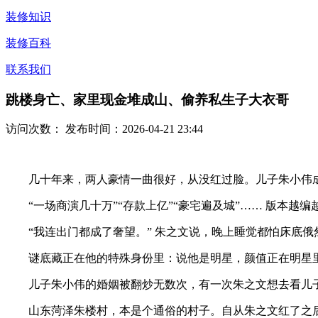
装修知识
装修百科
联系我们
跳楼身亡、家里现金堆成山、偷养私生子大衣哥
访问次数：
发布时间：2026-04-21 23:44
几十年来，两人豪情一曲很好，从没红过脸。儿子朱小伟成
“一场商演几十万”“存款上亿”“豪宅遍及城”…… 版本越
“我连出门都成了奢望。” 朱之文说，晚上睡觉都怕床底俄然
谜底藏正在他的特殊身份里：说他是明星，颜值正在明星里
儿子朱小伟的婚姻被翻炒无数次，有一次朱之文想去看儿子
山东菏泽朱楼村，本是个通俗的村子。自从朱之文红了之后，