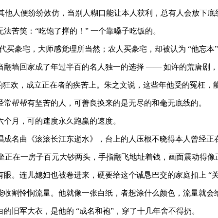
其他人便纷纷效仿，当别人糊口能让本人获利，总有人会放下底
苦笑：“吃饱了撑的！” 一个靠嗓子吃饭的。
代买豪宅，大师感觉理所当然；农人买豪宅，却被认为 “他忘本
墙回家成了年过半百的名人独一的选择 —— 如许的荒唐剧，
狂欢，成立正在者的疾苦上。朱之文说，这些年他受的冤枉，
常帮帮有坚苦的人，可善良换来的是无尽的和毫无底线的。
个月，可的速度永久跑赢的速度。
名曲《滚滚长江东逝水》，台上的人压根不晓得本人曾经正在网
坐正在一房子百元大钞两头，手指翻飞地址着钱，画面震动得像
眼。连儿媳妇也被卷进来，硬要给这个诚恳巴交的家庭扣上 “关
收割怜悯流量。他就像一张白纸，者想涂什么颜色，流量就会
旧军大衣，是他的 “成名和袍”，穿了十几年舍不得扔。