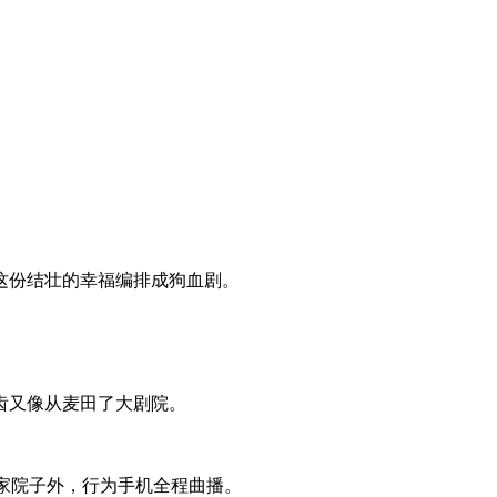
这份结壮的幸福编排成狗血剧。
齿又像从麦田了大剧院。
家院子外，行为手机全程曲播。