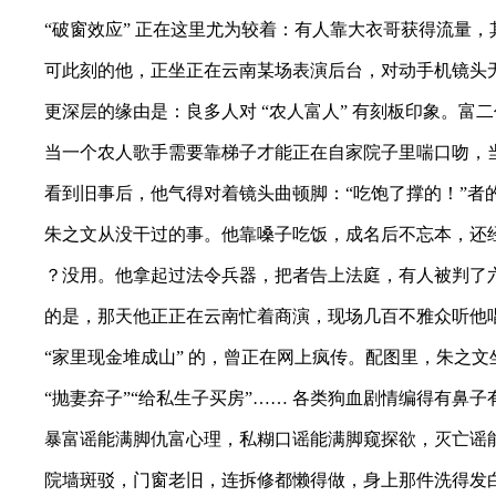
“破窗效应” 正在这里尤为较着：有人靠大衣哥获得流量，
可此刻的他，正坐正在云南某场表演后台，对动手机镜头无法
更深层的缘由是：良多人对 “农人富人” 有刻板印象。富二
当一个农人歌手需要靠梯子才能正在自家院子里喘口吻，当翻
看到旧事后，他气得对着镜头曲顿脚：“吃饱了撑的！”者的
朱之文从没干过的事。他靠嗓子吃饭，成名后不忘本，还经
？没用。他拿起过法令兵器，把者告上法庭，有人被判了六
的是，那天他正正在云南忙着商演，现场几百不雅众听他唱成
“家里现金堆成山” 的，曾正在网上疯传。配图里，朱之文
“抛妻弃子”“给私生子买房”…… 各类狗血剧情编得有鼻子有
暴富谣能满脚仇富心理，私糊口谣能满脚窥探欲，灭亡谣能
院墙斑驳，门窗老旧，连拆修都懒得做，身上那件洗得发白的