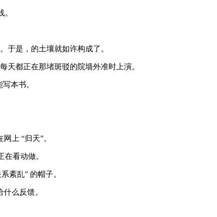
线。
”。于是，的土壤就如许构成了。
每天都正在那堵斑驳的院墙外准时上演。
能写本书。
上 “归天”。
正在看动做。
系紊乱” 的帽子。
给什么反馈。