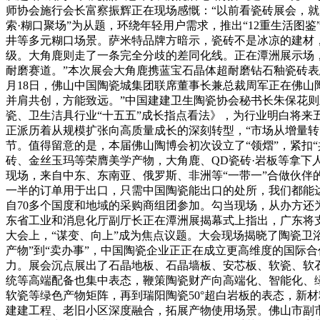
师协会施行会长富察振辉正在现场感慨：“以前看瓷砖展会，就
索·糊口聚场”为从题，环绕年轻用户需求，推出“12重生活
井等多元糊口场景。萨米特品牌方暗示，瓷砖不是冰凉的建材，而
级。大角鹿则走了一条完全分歧的差同化线。正在潭洲展示场
耐磨赛道。”本次展会大角鹿携蓝宝石晶体超耐磨钻石釉瓷砖表态，
月18日，佛山中国陶瓷城集团联席董事长兼总裁周军正在佛山
并肩共创，方能致远。”中国建建卫生陶瓷协会秘书长朱保花则
瓷、卫生洁具行业“十五五”成长指点看法》，为行业明白将来
正派历着从规模扩张向高质量成长的深刻转型，“市场从增量
节。值得留意的是，本届佛山陶博会初次设立了“领熠”，紧扣“共
砖、金丝玉玛等荣膺美学产物，大角鹿、QD瓷砖·岩板等拿下
现场，来自中东、东南亚、俄罗斯、非洲等“一带一”合做伙伴
一半的订单用于出口，只需中国陶瓷能出口的处所，我们都能
自70多个国度和地域的采购商组团参加。勾当现场，从办方还
东省工业和消息化厅副厅长正在潭洲展揭幕式上指出，广东将支撑
大会上，“谋变、向上”成为焦点议题。大会现场揭晓了陶瓷卫
产物”到“卖办事”，中国陶瓷企业正正在成立更高维度的国际
力。展会沉点展出了石晶地板、石晶墙板、安芯板、软瓷、软
统等高端配备也集中表态，鞭策陶瓷财产向高端化、智能化、
软瓷等绿色产物矩阵，再到瑞阳陶瓷50°超白岩板的表态，新
建建工程、老旧小区深度融合，拓展产物使用场景。佛山市副