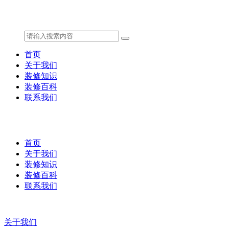
首页
关于我们
装修知识
装修百科
联系我们
首页
关于我们
装修知识
装修百科
联系我们
关于我们