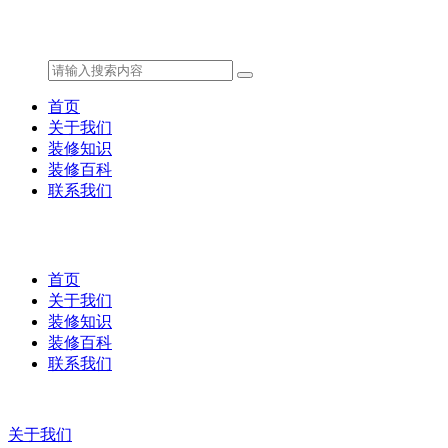
首页
关于我们
装修知识
装修百科
联系我们
首页
关于我们
装修知识
装修百科
联系我们
关于我们