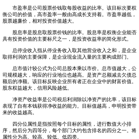
市盈率是公司股票价钱取每股收益的比率。该目标次要权
衡公司的价值，高市盈率一般由高成长支持着。市盈率越低，
股票越廉价，相对投资价值越大。
股息率是股息取股票价钱的比率。股息率是权衡企业能否
具有投资价值的主要标尺之一，是投资收益率的简化形式。
总停业收入指从停业务收入取其他营业收入之和，是企业
取得利润的主要保障，是企业现金流入量的主要构成部门。
总市值计较公式为公司总股本乘以市价。总市值越大，公
司规模越大，响应的行业地位也越高。是资产总额减去欠债总
额后的净额。该目标反映企业所有者正在企业中的财富价值。
股东权益越大，信用风险越低。
净资产收益率是公司税后利润除以净资产的比率，该目标
表现了自有本钱获得净收益的能力。目标值越高，申明投资带
来的收益越高。
四分位属性是指按照每个目标的属性，进行数值大小排
序，然后分为四等分，每个部门大约包含排名的四分之一。将
属性分为高、较高、较低、低四类。