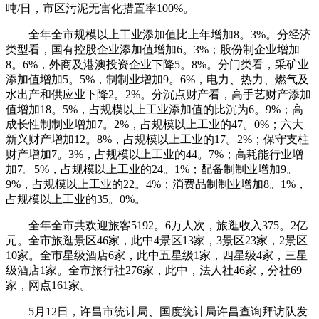
吨/日，市区污泥无害化措置率100%。
全年全市规模以上工业添加值比上年增加8。3%。分经济
类型看，国有控股企业添加值增加6。3%；股份制企业增加
8。6%，外商及港澳投资企业下降5。8%。分门类看，采矿业
添加值增加5。5%，制制业增加9。6%，电力、热力、燃气及
水出产和供应业下降2。2%。分沉点财产看，高手艺财产添加
值增加18。5%，占规模以上工业添加值的比沉为6。9%；高
成长性制制业增加7。2%，占规模以上工业的47。0%；六大
新兴财产增加12。8%，占规模以上工业的17。2%；保守支柱
财产增加7。3%，占规模以上工业的44。7%；高耗能行业增
加7。5%，占规模以上工业的24。1%；配备制制业增加9。
9%，占规模以上工业的22。4%；消费品制制业增加8。1%，
占规模以上工业的35。0%。
全年全市共欢迎旅客5192。6万人次，旅逛收入375。2亿
元。全市旅逛景区46家，此中4景区13家，3景区23家，2景区
10家。全市星级酒店6家，此中五星级1家，四星级4家，三星
级酒店1家。全市旅行社276家，此中，法人社46家，分社69
家，网点161家。
5月12日，许昌市统计局、国度统计局许昌查询拜访队发