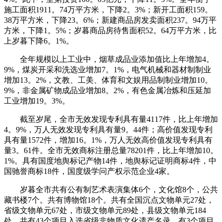
施工面积1911。74万平方米，下降2。3%；新开工面积159。
38万平方米，下降23。6%；新建商品房发卖面积237。94万平
方米，下降1。5%；岁暮商品房待售面积52。64万平方米，比
上岁暮下降6。1%。
全年规模以上工业中，烟草成品业添加值比上年增加4。
9%，煤炭开采和洗选业增加7。1%，电气机械和器材制制业
增加13。2%，文教、工美、体育和文娱用品制制业增加10。
9%，非金属矿物成品业增加8。2%，有色金属冶炼和压延加
工业增加19。3%。
截至岁尾，全市无效发现专利具有量4117件，比上年增加
4。9%，万人无效发现专利具有量9。44件；高价值发现专利
具有量1572件，增加16。1%，万人无效高价值发现专利具有
量3。61件。全市无效商标注册总量78201件，比上年增加10。
1%。具有国度地舆标记产物14件，地舆标记证明商标4件，中
国驰誉商标18件，国度级学问产权示范企业4家。
岁暮全市共有公有制艺术表演集体6个，文化馆8个，公共
藏书楼7个。共有博物馆18个。共有全国沉点文物单元27处，
省级文物单元67处，市级文物单元89处，县级文物单元184
处。共有43个项目入选省级非物质文化遗产名录，有3个项目