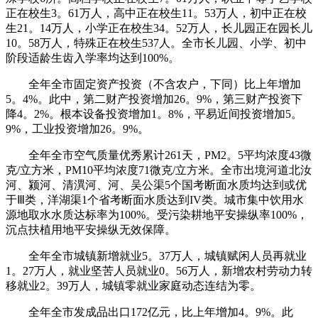
正在校生3。61万人，高中正在校生11。53万人，初中正在校
生21。14万人，小学正在校生34。52万人，长儿园正在园长儿
10。58万人，特殊正在校生537人。全市长儿园、小学、初中
阶段适龄生齿入学率均达到100%。
全年全市固定资产投资（不含农户，下同）比上年增加
5。4%。此中，第二财产投资增加26。9%，第三财产投资下
降4。2%。根本设备投资增加1。8%，平易近间投资增加5。
9%，工业投资增加26。9%。
全年全市空气质量优秀累计261天，PM2。5平均浓度43微
克/立方米，PM10平均浓度71微克/立方米。全市出境河道北汝
河、颍河、清潩河、河、吴公渠5个国考断面水质均达到或优
于Ⅲ类，洋湖渠1个省考断面水质达到IV类。城市集中饮用水
源地取水水质达标率为100%。受污染耕地平安操纵率100%，
沉点扶植用地平安操纵无效保障。
全年全市城镇新增就业5。37万人，城镇赋闲人员再就业
1。27万人，就业坚苦人员就业0。56万人，新增农村劳动力转
移就业2。39万人，城镇零就业家庭动态连结为零。
全年全市发成品出口172亿元，比上年增加4。9%。此