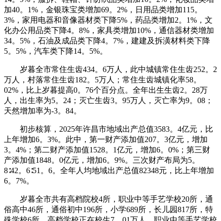
加40。1%，金银珠宝类增加69。2%，日用品类增加115。
3%，家用电器和音像器材类下降5%，药品类增加2。1%，文
化办公用品类下降4。8%，家具类增加10%，通信器材类增加
34。5%，石油及成品类下降4。7%，建建及拆潢材料类下降
5。5%，汽车类下降14。5%。
岁暮全市常住生齿434。6万人，此中城镇常住生齿252。2
万人，村落常住生齿182。5万人；常住生齿城镇化率58。
02%，比上岁暮提高0。76个百分点。全年出生生齿2。28万
人，出生率为5。24；灭亡生齿3。95万人，灭亡率为9。08；
天然增加率为-3。84。
初步核算，2025年许昌市地域出产总值3583。4亿元，比
上年增加6。3%。此中，第一财产添加值207。3亿元，增加
3。4%；第二财产添加值1528。1亿元，增加6。0%；第三财
产添加值1848。0亿元，增加6。9%。三次财产布局为5。
8∶42。6∶51。6。全年人均地域出产总值82348元，比上年增加
6。7%。
岁暮全市共有高档院校4所，职业中等手艺学校20所，通
俗高中46所，通俗初中196所，小学689所，长儿园817所，特
殊学校6所。高档学校正在校生7。01万人，职业中等手艺学校