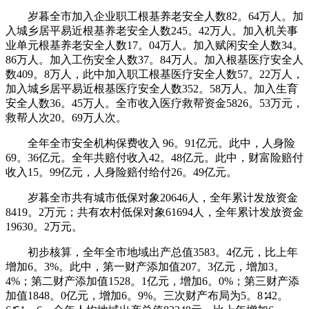
岁暮全市加入企业职工根基养老安全人数82。64万人。加
入城乡居平易近根基养老安全人数245。42万人。加入机关事
业单元根基养老安全人数17。04万人。加入赋闲安全人数34。
86万人。加入工伤安全人数37。84万人。加入根基医疗安全人
数409。8万人，此中加入职工根基医疗安全人数57。22万人，
加入城乡居平易近根基医疗安全人数352。58万人。加入生育
安全人数36。45万人。全市收入医疗救帮资金5826。53万元，
救帮人次20。69万人次。
全年全市安全机构保费收入 96。91亿元。此中，人身险
69。36亿元。全年共赔付收入42。48亿元。此中，财富险赔付
收入15。99亿元，人身险赔付给付26。49亿元。
岁暮全市共有城市低保对象20646人，全年累计发放资金
8419。2万元；共有农村低保对象61694人，全年累计发放资金
19630。2万元。
初步核算，全年全市地域出产总值3583。4亿元，比上年
增加6。3%。此中，第一财产添加值207。3亿元，增加3。
4%；第二财产添加值1528。1亿元，增加6。0%；第三财产添
加值1848。0亿元，增加6。9%。三次财产布局为5。8∶42。