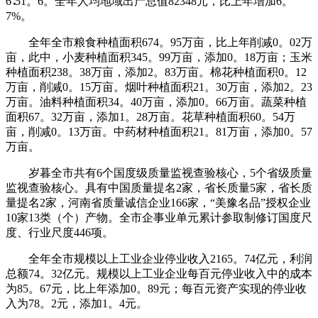
6∶51。6。全年人均地域出产总值82348元，比上年增加6。
7%。
全年全市粮食种植面积674。95万亩，比上年削减0。02万
亩，此中，小麦种植面积345。99万亩，添加0。18万亩；玉米
种植面积238。38万亩，添加2。83万亩。棉花种植面积0。12
万亩，削减0。15万亩。烟叶种植面积21。30万亩，添加2。23
万亩。油料种植面积34。40万亩，添加0。66万亩。蔬菜种植
面积67。32万亩，添加1。28万亩。花草种植面积60。54万
亩，削减0。13万亩。中药材种植面积21。81万亩，添加0。57
万亩。
岁暮全市共有6个国度级质量监视查验核心，5个省级质量
监视查验核心。具有中国质量提名2家，省长质量5家，省长质
量提名2家，河南省质量诚信企业166家，“美豫名品”授权企业
10家13类（个）产物。全市企事业单元累计参取制修订国度尺
度、行业尺度446项。
全年全市规模以上工业企业停业收入2165。74亿元，利润
总额74。32亿元。规模以上工业企业每百元停业收入中的成本
为85。67元，比上年添加0。89元；每百元资产实现的停业收
入为78。2元，添加1。4元。