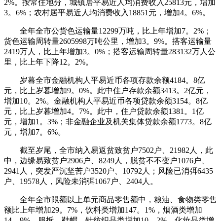
2%。按常住地分，城镇居平易近人均消费收入25813元，增加
3。6%；农村居平易近人均消费收入18851元，增加4。6%。
全年全市公货色运输量12299万吨，比上年增加7。2%；
货色运输周转量2605998万吨公里，增加3。9%。搭客运输量
2419万人，比上年增加3。0%；搭客运输周转量283132万人公
里，比上年下降12。2%。
岁暮全市金融机构人平易近币各项存款余额4184。8亿
元，比上岁暮增加9。0%。此中住户存款余额3413。2亿元，
增加10。2%。金融机构人平易近币各项贷款余额3154。8亿
元，比上岁暮增加4。7%。此中，住户贷款余额1381。1亿
元，增加1。3%；非金融企业及机关集体贷款余额1773。8亿
元，增加7。6%。
截至岁尾，全市纳入易返贫致贫户7502户、21982人，此
中，边缘易致贫户2906户、8249人，脱贫不不变户1076户、
2941人，突发严沉坚苦户3520户、10792人；风险已消弭6435
户、19578人，风险未消弭1067户、2404人。
全年全市限额以上单元商品零售额中，粮油、食物类零售
额比上年增加29。7%，饮料类增加147。1%，烟酒类增加
14。9%，服拆、鞋帽、针纺织品类增加10。2%，化妆品类增