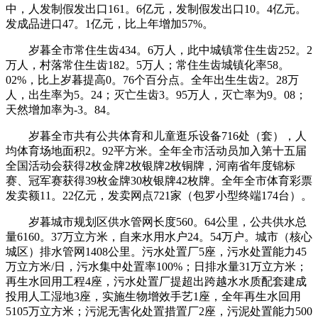
中，人发制假发出口161。6亿元，发制假发出口10。4亿元。
发成品进口47。1亿元，比上年增加57%。
岁暮全市常住生齿434。6万人，此中城镇常住生齿252。2
万人，村落常住生齿182。5万人；常住生齿城镇化率58。
02%，比上岁暮提高0。76个百分点。全年出生生齿2。28万
人，出生率为5。24；灭亡生齿3。95万人，灭亡率为9。08；
天然增加率为-3。84。
岁暮全市共有公共体育和儿童逛乐设备716处（套），人
均体育场地面积2。92平方米。全年全市活动员加入第十五届
全国活动会获得2枚金牌2枚银牌2枚铜牌，河南省年度锦标
赛、冠军赛获得39枚金牌30枚银牌42枚牌。全年全市体育彩票
发卖额11。22亿元，发卖网点721家（包罗小型终端174台）。
岁暮城市规划区供水管网长度560。64公里，公共供水总
量6160。37万立方米，自来水用水户24。54万户。城市（核心
城区）排水管网1408公里。污水处置厂5座，污水处置能力45
万立方米/日，污水集中处置率100%；日排水量31万立方米；
再生水回用工程4座，污水处置厂提超出跨越水水质配套建成
投用人工湿地3座，实施生物增效手艺1座，全年再生水回用
5105万立方米；污泥无害化处置措置厂2座，污泥处置能力500