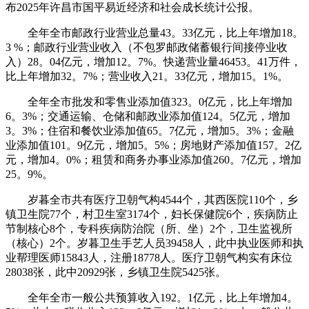
布2025年许昌市国平易近经济和社会成长统计公报。
全年全市邮政行业营业总量43。33亿元，比上年增加18。
3 %；邮政行业营业收入（不包罗邮政储蓄银行间接停业收
入）28。04亿元，增加12。7%。快递营业量46453。41万件，
比上年增加32。7%；营业收入21。33亿元，增加15。1%。
全年全市批发和零售业添加值323。0亿元，比上年增加
6。3%；交通运输、仓储和邮政业添加值124。5亿元，增加
3。3%；住宿和餐饮业添加值65。7亿元，增加5。3%；金融
业添加值101。9亿元，增加5。5%；房地财产添加值157。2亿
元，增加4。0%；租赁和商务办事业添加值260。7亿元，增加
25。9%。
岁暮全市共有医疗卫朝气构4544个，其西医院110个，乡
镇卫生院77个，村卫生室3174个，妇长保健院6个，疾病防止
节制核心8个，专科疾病防治院（所、坐）2个，卫生监视所
（核心）2个。岁暮卫生手艺人员39458人，此中执业医师和执
业帮理医师15843人，注册18778人。医疗卫朝气构实有床位
28038张，此中20929张，乡镇卫生院5425张。
全年全市一般公共预算收入192。1亿元，比上年增加4。