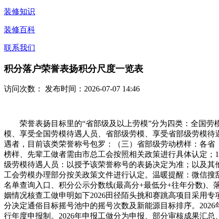
装修知识
装修百科
联系我们
积分落户荣誉表扬积分尺度一览表
访问次数：
发布时间：2026-07-07 14:46
荣誉表扬目标里的“省部级及以上劳模”分为四类：全国劳模
模、享受全国劳模待遇人员、省部级劳模、享受省部级劳模待
遇者，目前该类荣誉称号包罗：（三）省部级劳动榜样：各省（
榜样、先辈工做者需由市总工会按照相关政策进行具体认定；1
级劳模待遇人员：以授予该荣誉称号的表扬决定为准；以及其
工会劳模办理部分按关政策文件进行认定。温暖提醒：微信搜
名单查询入口、积分公示分数线(最高分+最低分+往年分数)
姻情况核查工做申明如下2026田径陌头挑和赛跳高项目采用
分决定通俗目标摇号池中的摇号次数及新能源目标排序。202
行年度申报制。2026年申报工做分为申报、部分审核成果汇