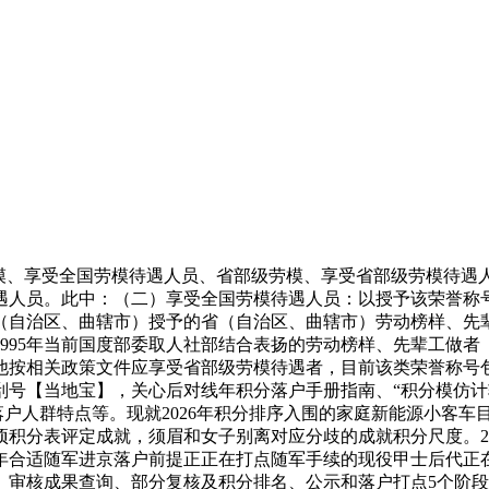
、享受全国劳模待遇人员、省部级劳模、享受省部级劳模待遇人
遇人员。此中：（二）享受全国劳模待遇人员：以授予该荣誉称
自治区、曲辖市）授予的省（自治区、曲辖市）劳动榜样、先辈
995年当前国度部委取人社部结合表扬的劳动榜样、先辈工做者
他按相关政策文件应享受省部级劳模待遇者，目前该类荣誉称号
刮号【当地宝】，关心后对线年积分落户手册指南、“积分模仿计
、落户人群特点等。现就2026年积分排序入围的家庭新能源小客
专项积分表评定成就，须眉和女子别离对应分歧的成就积分尺度。2
6年合适随军进京落户前提正正在打点随军手续的现役甲士后代
总、审核成果查询、部分复核及积分排名、公示和落户打点5个阶