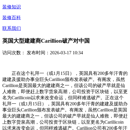
装修知识
装修百科
联系我们
英国大型建建商Carillion破产对中国
访问次数：
发布时间：2026-03-17 10:34
正在这个礼拜一（或1月15日），英国具有200多年汗青的
建建及援助办事业巨头Carillion颁布发表破产。有阐发，虽然
Carillion是英国最大的建建商之一，但该公司的破产早就是仙
人难救，即便赶上数字货泉高潮，公司投资于区块链，以至更
名为Carillicoin以求来改变命运，但同样难逃破产。正在这个
礼拜一（或1月15日），英国具有200多年汗青的建建及援助办
事业巨头Carillion颁布发表破产。有阐发，虽然Carillion是英国
最大的建建商之一，但该公司的破产早就是仙人难救，即便赶
上数字货泉高潮，公司投资于区块链，以至更名为Carillicoin
以求来改变命运，但同样难逃破产。Carillion公司有200多年汗