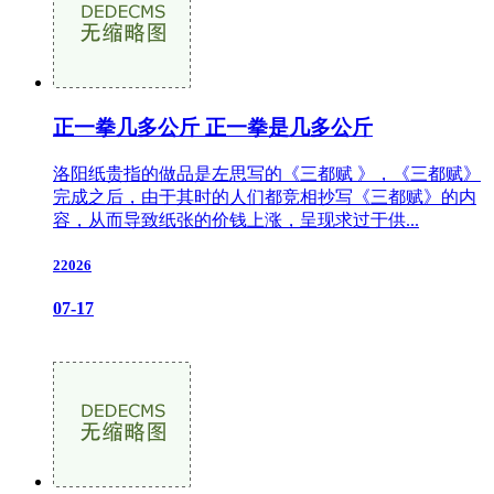
正一拳几多公斤 正一拳是几多公斤
洛阳纸贵指的做品是左思写的《三都赋 》，《三都赋》
完成之后，由于其时的人们都竞相抄写《三都赋》的内
容，从而导致纸张的价钱上涨，呈现求过于供...
22026
07-17